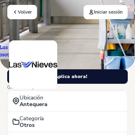
Volver
Iniciar sesión
¡Aplica ahora!
12 de Mayo
Ubicación
Antequera
Categoría
Otros